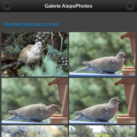
Galerie AixpoPhotos
Rechercher dans ce lot