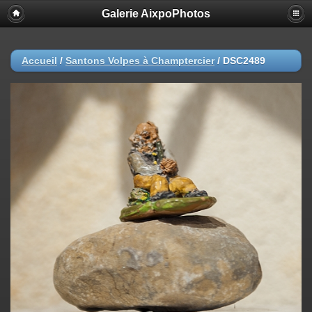
Galerie AixpoPhotos
Accueil
/
Santons Volpes à Champtercier
/
DSC2489