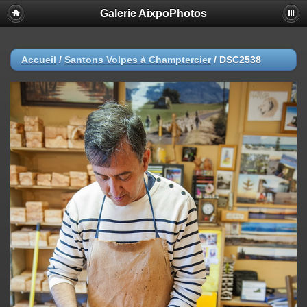
Galerie AixpoPhotos
Accueil
/
Santons Volpes à Champtercier
/
DSC2538