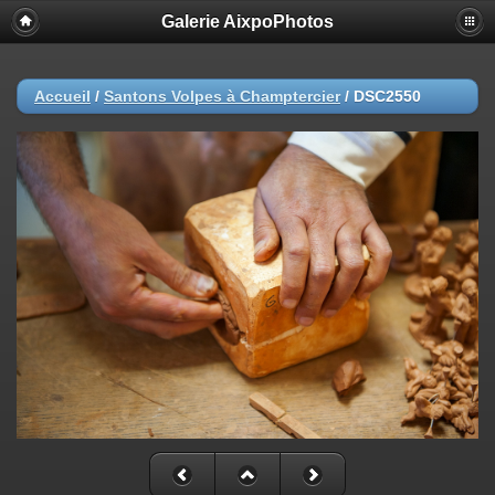
Galerie AixpoPhotos
Accueil
/
Santons Volpes à Champtercier
/
DSC2550