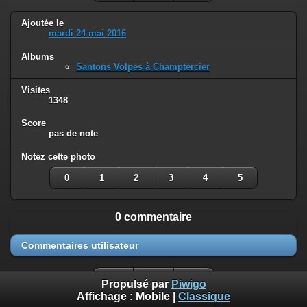
Ajoutée le
mardi 24 mai 2016
Albums
Santons Volpes à Champtercier
Visites
1348
Score
pas de note
Notez cette photo
0
1
2
3
4
5
0 commentaire
Commentaires utilisateur
Propulsé par
Piwigo
Affichage :
Mobile
|
Classique