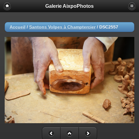
Galerie AixpoPhotos
Accueil
/
Santons Volpes à Champtercier
/
DSC2557