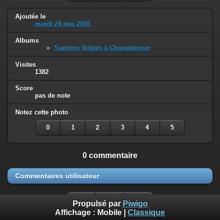
Ajoutée le
mardi 24 mai 2016
Albums
Santons Volpes à Champtercier
Visites
1382
Score
pas de note
Notez cette photo
0
1
2
3
4
5
0 commentaire
Commentaires utilisateur
Propulsé par
Piwigo
Affichage :
Mobile
|
Classique