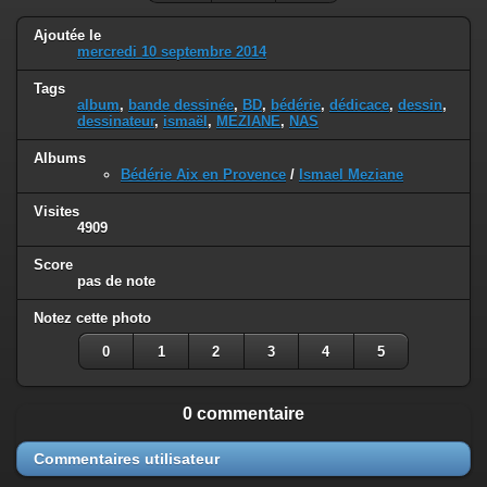
Ajoutée le
mercredi 10 septembre 2014
Tags
album
,
bande dessinée
,
BD
,
bédérie
,
dédicace
,
dessin
,
dessinateur
,
ismaël
,
MEZIANE
,
NAS
Albums
Bédérie Aix en Provence
/
Ismael Meziane
Visites
4909
Score
pas de note
Notez cette photo
0
1
2
3
4
5
0 commentaire
Commentaires utilisateur