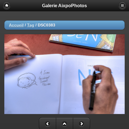
Galerie AixpoPhotos
Accueil
/
Tag
/
DSC0383