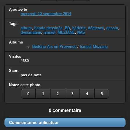
Ajoutée le
mercredi 10 septembre 2014
Tags
album
,
bande dessinée
,
BD
,
bédérie
,
dédicace
,
dessin
,
dessinateur
,
ismaël
,
MEZIANE
,
NAS
Albums
Bédérie Aix en Provence
/
Ismael Meziane
Visites
4680
Score
pas de note
Notez cette photo
0
1
2
3
4
5
0 commentaire
Commentaires utilisateur