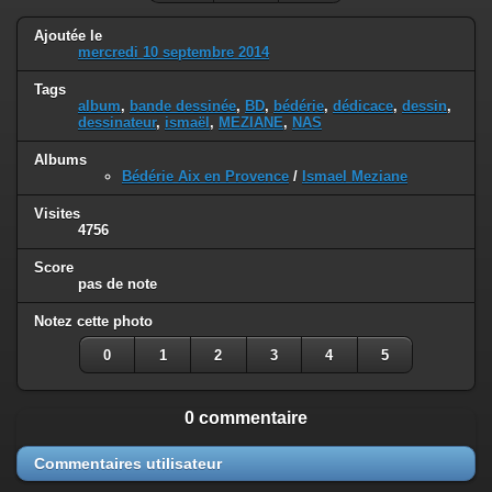
Ajoutée le
mercredi 10 septembre 2014
Tags
album
,
bande dessinée
,
BD
,
bédérie
,
dédicace
,
dessin
,
dessinateur
,
ismaël
,
MEZIANE
,
NAS
Albums
Bédérie Aix en Provence
/
Ismael Meziane
Visites
4756
Score
pas de note
Notez cette photo
0
1
2
3
4
5
0 commentaire
Commentaires utilisateur