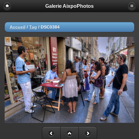
Galerie AixpoPhotos
Accueil
/
Tag
/
DSC0384