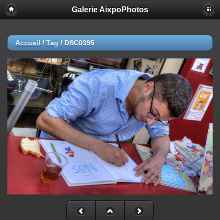
Galerie AixpoPhotos
Accueil
/
Tag
/
DSC0395