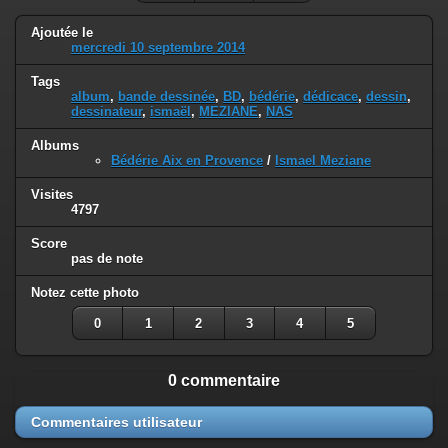
Ajoutée le
mercredi 10 septembre 2014
Tags
album
,
bande dessinée
,
BD
,
bédérie
,
dédicace
,
dessin
,
dessinateur
,
ismaël
,
MEZIANE
,
NAS
Albums
Bédérie Aix en Provence
/
Ismael Meziane
Visites
4797
Score
pas de note
Notez cette photo
0
1
2
3
4
5
0 commentaire
Commentaires utilisateur