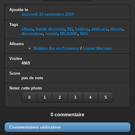
Ajoutée le
mercredi 10 septembre 2014
Tags
album
,
bande dessinée
,
BD
,
bédérie
,
dédicace
,
dessin
,
dessinateur
,
ismaël
,
MEZIANE
,
NAS
Albums
Bédérie Aix en Provence
/
Ismael Meziane
Visites
4869
Score
pas de note
Notez cette photo
0
1
2
3
4
5
0 commentaire
Commentaires utilisateur