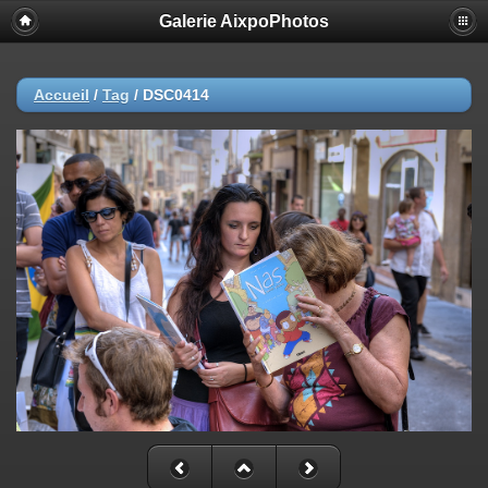
Galerie AixpoPhotos
Accueil
/
Tag
/
DSC0414