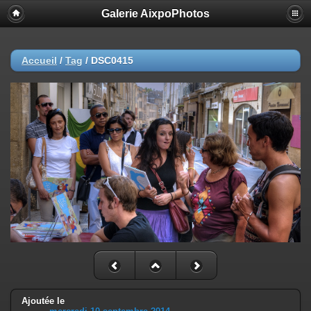
Galerie AixpoPhotos
Accueil
/
Tag
/
DSC0415
Ajoutée le