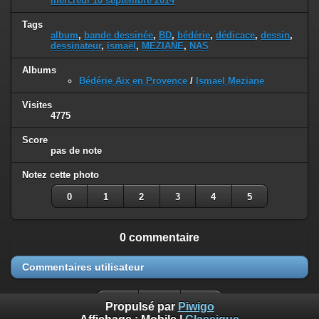
mercredi 10 septembre 2014
Tags
album
,
bande dessinée
,
BD
,
bédérie
,
dédicace
,
dessin
,
dessinateur
,
ismaël
,
MEZIANE
,
NAS
Albums
Bédérie Aix en Provence
/
Ismael Meziane
Visites
4775
Score
pas de note
Notez cette photo
0
1
2
3
4
5
0 commentaire
Commentaires utilisateur
Propulsé par
Piwigo