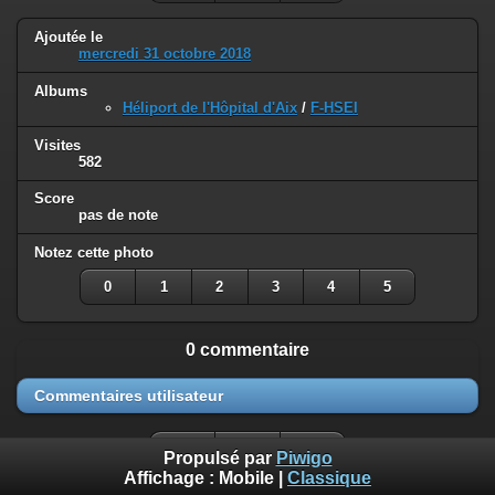
Ajoutée le
mercredi 31 octobre 2018
Albums
Héliport de l'Hôpital d'Aix
/
F-HSEI
Visites
582
Score
pas de note
Notez cette photo
0
1
2
3
4
5
0 commentaire
Commentaires utilisateur
Propulsé par
Piwigo
Affichage :
Mobile
|
Classique