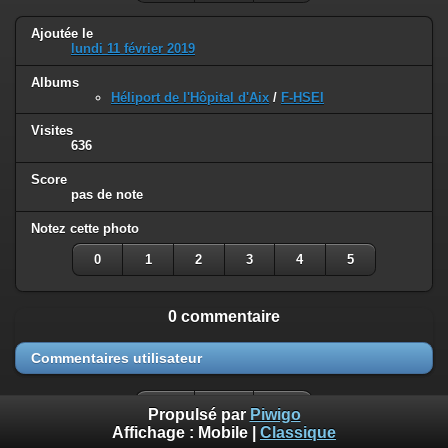
Ajoutée le
lundi 11 février 2019
Albums
Héliport de l'Hôpital d'Aix
/
F-HSEI
Visites
636
Score
pas de note
Notez cette photo
0
1
2
3
4
5
0 commentaire
Commentaires utilisateur
Propulsé par
Piwigo
Affichage :
Mobile
|
Classique