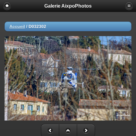
Galerie AixpoPhotos
Accueil
/
D032302