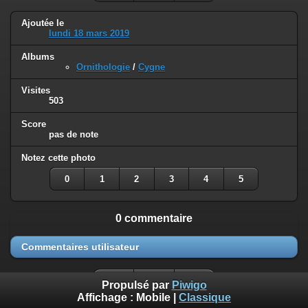
Ajoutée le
lundi 18 mars 2019
Albums
Ornithologie
/
Cygne
Visites
503
Score
pas de note
Notez cette photo
0
1
2
3
4
5
0 commentaire
Commentaires utilisateur
Propulsé par
Piwigo
Affichage :
Mobile
|
Classique