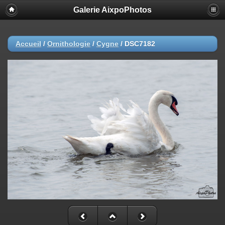
Galerie AixpoPhotos
Accueil
/
Ornithologie
/
Cygne
/
DSC7182