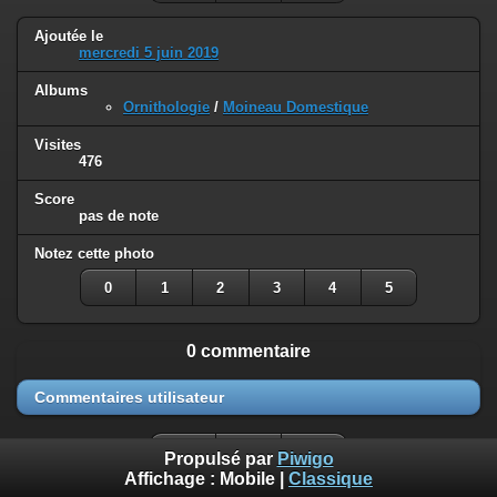
Ajoutée le
mercredi 5 juin 2019
Albums
Ornithologie
/
Moineau Domestique
Visites
476
Score
pas de note
Notez cette photo
0
1
2
3
4
5
0 commentaire
Commentaires utilisateur
Propulsé par
Piwigo
Affichage :
Mobile
|
Classique