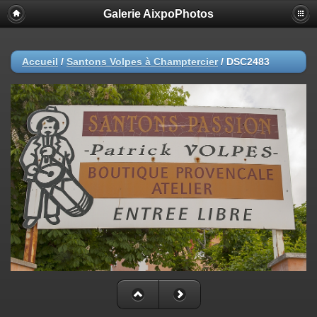
Galerie AixpoPhotos
Accueil
/
Santons Volpes à Champtercier
/
DSC2483