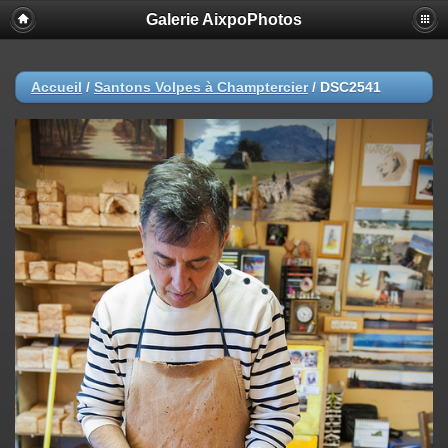
Galerie AixpoPhotos
Accueil
/
Santons Volpes à Champtercier
/
DSC2541