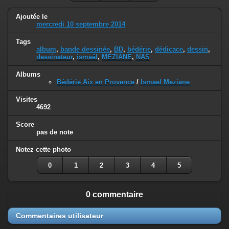
Ajoutée le
mercredi 10 septembre 2014
Tags
album
,
bande dessinée
,
BD
,
bédérie
,
dédicace
,
dessin
,
dessinateur
,
ismaël
,
MEZIANE
,
NAS
Albums
Bédérie Aix en Provence
/
Ismael Meziane
Visites
4692
Score
pas de note
Notez cette photo
0
1
2
3
4
5
0 commentaire
Commentaires utilisateur