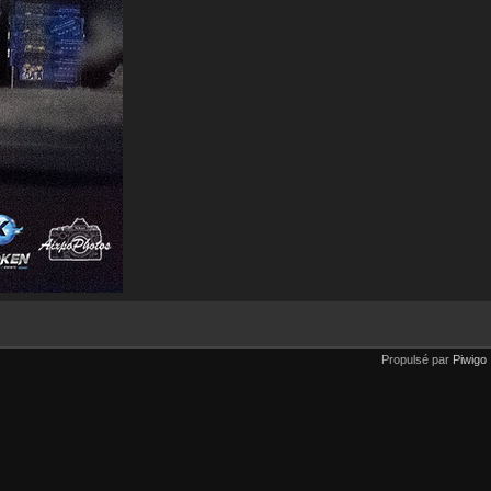
Propulsé par
Piwigo