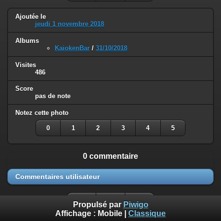
Ajoutée le
jeudi 1 novembre 2018
Albums
KaiokenBar
/
31/10/2018
Visites
486
Score
pas de note
Notez cette photo
0
1
2
3
4
5
0 commentaire
Commentaires utilisateur
Propulsé par
Piwigo
Affichage :
Mobile
|
Classique