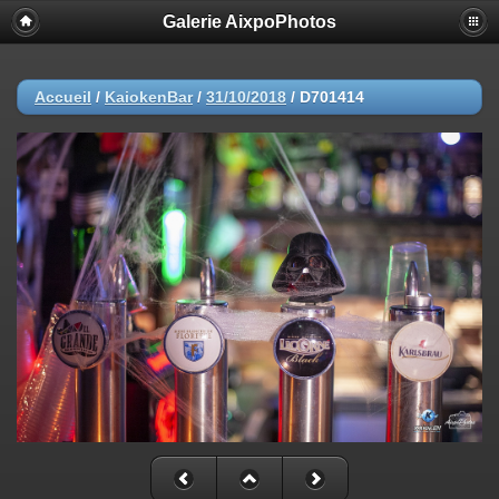
Galerie AixpoPhotos
Accueil
/
KaiokenBar
/
31/10/2018
/
D701414