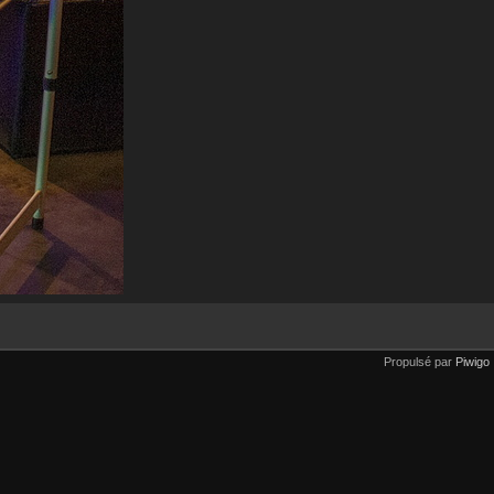
Propulsé par
Piwigo