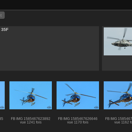
t
e 35F
35
FB IMG 1585467623892
FB IMG 1585467626646
FB IMG 158546
vue 1241 fois
vue 1170 fois
vue 1162 f