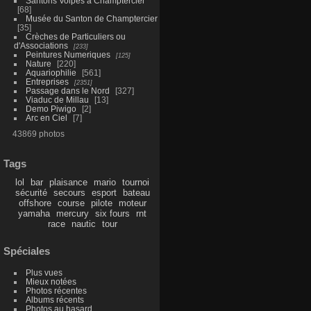
Santons Volpes à Champtercier
68
Musée du Santon de Champtercier
35
Crèches de Particuliers ou
d'Associations
233
Peintures Numeriques
125
Nature
220
Aquariophilie
561
Entreprises
2351
Passage dans le Nord
327
Viaduc de Millau
13
Demo Piwigo
2
Arc en Ciel
7
43869 photos
Tags
lol
bar
plaisance
mario
tournoi
sécurité
secours
esport
bateau
offshore
course
pilote
moteur
yamaha
mercury
six fours
rnt
race
nautic
tour
Spéciales
Plus vues
Mieux notées
Photos récentes
Albums récents
Photos au hasard