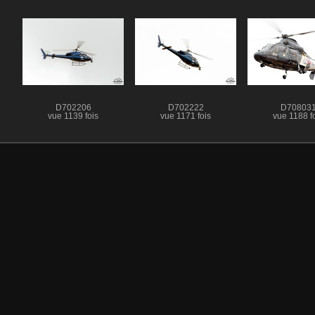
D702206
D702222
D70803
vue 1139 fois
vue 1171 fois
vue 1188 f