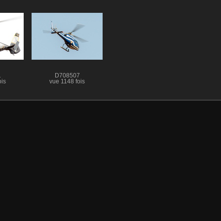
1
D708507
ois
vue 1148 fois