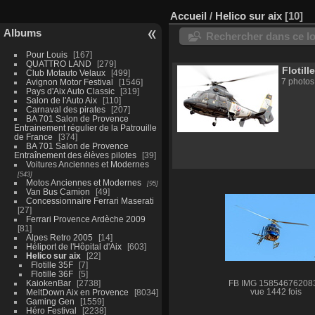
Accueil
/
Helico sur aix
10
Albums
Rechercher dans ce lo
Pour Louis
167
QUATTRO LAND
279
Flotill
Club Motauto Velaux
499
7 photos
Avignon Motor Festival
1546
Pays d'Aix Auto Classic
319
Salon de l'Auto Aix
110
Carnaval des pirates
207
BA 701 Salon de Provence
Entrainement régulier de la Patrouille
de France
374
BA 701 Salon de Provence
Entraînement des élèves pilotes
39
Voitures Anciennes et Modernes
543
Motos Anciennes et Modernes
95
Van Bus Camion
49
Concessionnaire Ferrari Maserati
27
Ferrari Provence Ardèche 2009
81
Alpes Retro 2005
14
Héliport de l'Hôpital d'Aix
603
Helico sur aix
22
Flotille 35F
7
Flotille 36F
5
KaiokenBar
2738
FB IMG 15854676208
MeltDown Aix en Provence
8034
vue 1442 fois
Gaming Gen
1559
Héro Festival
2238