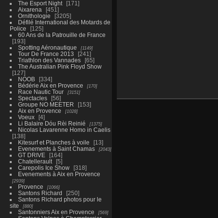
The Esport Night
171
Aixarena
451
Ornithologie
3205
Défilé International des Motards de
Police
125
60 Ans de la Patrouille de France
193
Spotting Aéronautique
1149
Tour De France 2013
241
Triathlon des Vannades
65
The Australian Pink Floyd Show
127
NOOB
334
Bédérie Aix en Provence
170
Race Nautic Tour
3151
Spectacles
56
Groupe NO MEETER
153
Aix en Provence
1028
Voeux
4
Li Balaire Dóu Rèi Reinié
1375
Nicolas Lavarenne Homo in Caelis
138
Kitesurf et Planches à voile
13
Evenements à Saint Chamas
2043
GT DRIVE
164
Chatellerault
5
Carepolis Ice Show
318
Evenements à Aix en Provence
2939
Provence
1066
Santons Richard
250
Santons Richard photos pour le
site
880
Santonniers Aix en Provence
569