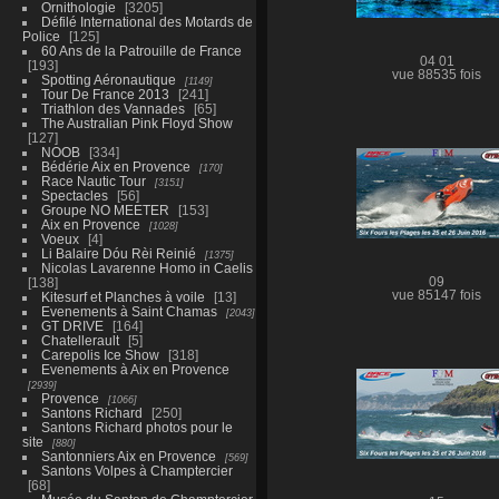
Ornithologie
3205
Défilé International des Motards de
Police
125
60 Ans de la Patrouille de France
04 01
193
vue 88535 fois
Spotting Aéronautique
1149
Tour De France 2013
241
Triathlon des Vannades
65
The Australian Pink Floyd Show
127
NOOB
334
Bédérie Aix en Provence
170
Race Nautic Tour
3151
Spectacles
56
Groupe NO MEETER
153
Aix en Provence
1028
Voeux
4
Li Balaire Dóu Rèi Reinié
1375
Nicolas Lavarenne Homo in Caelis
138
09
vue 85147 fois
Kitesurf et Planches à voile
13
Evenements à Saint Chamas
2043
GT DRIVE
164
Chatellerault
5
Carepolis Ice Show
318
Evenements à Aix en Provence
2939
Provence
1066
Santons Richard
250
Santons Richard photos pour le
site
880
Santonniers Aix en Provence
569
Santons Volpes à Champtercier
68