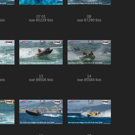
07 01
08
ois
vue 85229 fois
vue 87290 fois
13
14
ois
vue 89506 fois
vue 85584 fois