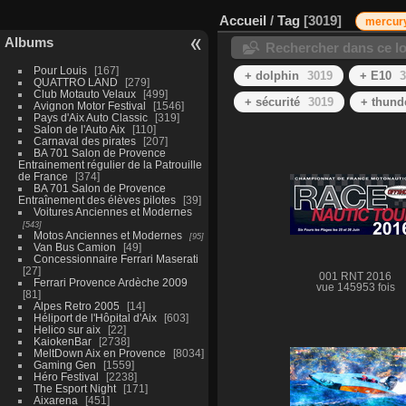
Accueil
/
Tag
3019
mercur
Albums
Rechercher dans ce lo
Pour Louis
167
+ dolphin
3019
+ E10
3
QUATTRO LAND
279
Club Motauto Velaux
499
+ sécurité
3019
+ thund
Avignon Motor Festival
1546
Pays d'Aix Auto Classic
319
Salon de l'Auto Aix
110
Carnaval des pirates
207
BA 701 Salon de Provence
Entrainement régulier de la Patrouille
de France
374
BA 701 Salon de Provence
Entraînement des élèves pilotes
39
Voitures Anciennes et Modernes
543
Motos Anciennes et Modernes
95
Van Bus Camion
49
Concessionnaire Ferrari Maserati
27
001 RNT 2016
Ferrari Provence Ardèche 2009
vue 145953 fois
81
Alpes Retro 2005
14
Héliport de l'Hôpital d'Aix
603
Helico sur aix
22
KaiokenBar
2738
MeltDown Aix en Provence
8034
Gaming Gen
1559
Héro Festival
2238
The Esport Night
171
Aixarena
451