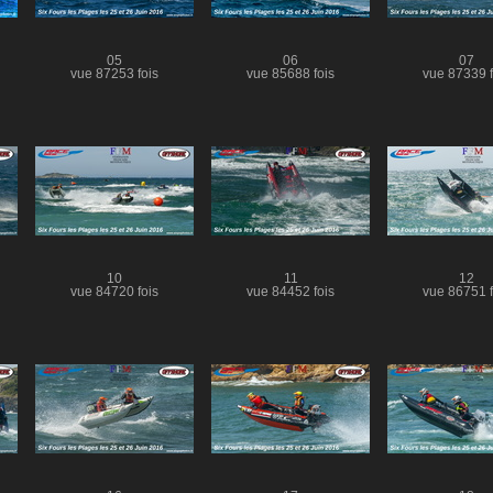
05
06
07
vue 87253 fois
vue 85688 fois
vue 87339 f
10
11
12
vue 84720 fois
vue 84452 fois
vue 86751 f