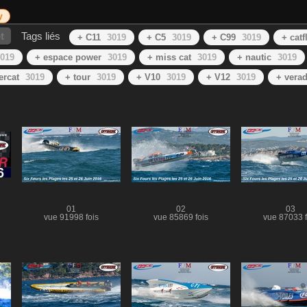
y
t
Tags liés
+ C11
3019
+ C5
3019
+ C99
3019
+ catf
019
+ espace power
3019
+ miss cat
3019
+ nautic
3019
ercat
3019
+ tour
3019
+ V10
3019
+ V12
3019
+ vera
01
02
03
vue 91998 fois
vue 85869 fois
vue 87033 f