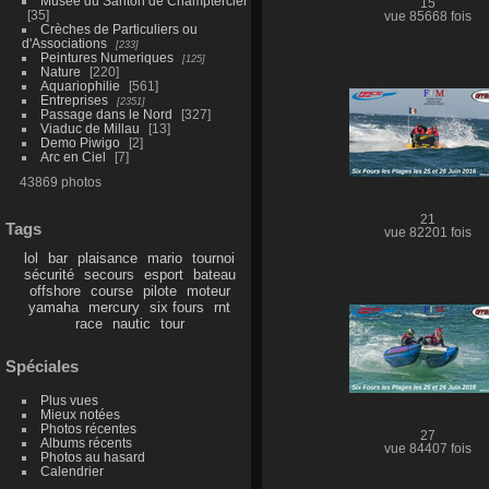
Musée du Santon de Champtercier
15
35
vue 85668 fois
Crèches de Particuliers ou
d'Associations
233
Peintures Numeriques
125
Nature
220
Aquariophilie
561
Entreprises
2351
Passage dans le Nord
327
Viaduc de Millau
13
Demo Piwigo
2
Arc en Ciel
7
43869 photos
21
Tags
vue 82201 fois
lol
bar
plaisance
mario
tournoi
sécurité
secours
esport
bateau
offshore
course
pilote
moteur
yamaha
mercury
six fours
rnt
race
nautic
tour
Spéciales
Plus vues
Mieux notées
Photos récentes
27
Albums récents
vue 84407 fois
Photos au hasard
Calendrier