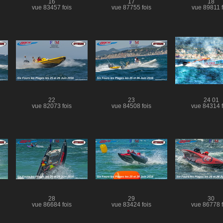
16
17
18
vue 83457 fois
vue 87755 fois
vue 89811 f
22
23
24 01
vue 82073 fois
vue 84508 fois
vue 84314 f
28
29
30
vue 86684 fois
vue 83424 fois
vue 86778 f