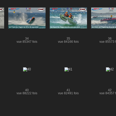
34
35
36
vue 85347 fois
vue 84166 fois
vue 85573 f
40
41
42
vue 88222 fois
vue 82491 fois
vue 84357 f