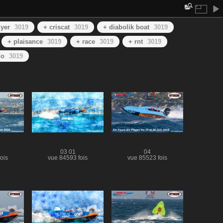
lyer
3019
+ criscat
3019
+ diabolik boat
3019
+ plaisance
3019
+ race
3019
+ rnt
3019
do
3019
03 01
04
ois
vue 84593 fois
vue 85523 fois