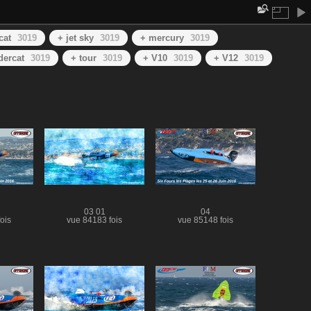
cat
3019
+ jet sky
3019
+ mercury
3019
dercat
3019
+ tour
3019
+ V10
3019
+ V12
3019
03 01
04
ois
vue 84183 fois
vue 85148 fois