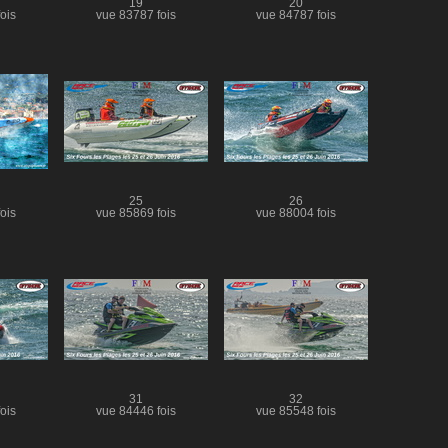
19
20
ois
vue 83787 fois
vue 84787 fois
25
26
ois
vue 85869 fois
vue 88004 fois
31
32
ois
vue 84446 fois
vue 85548 fois