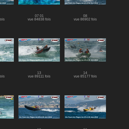
07 01
08
ois
vue 84838 fois
vue 86902 fois
13
14
ois
vue 89111 fois
vue 85177 fois