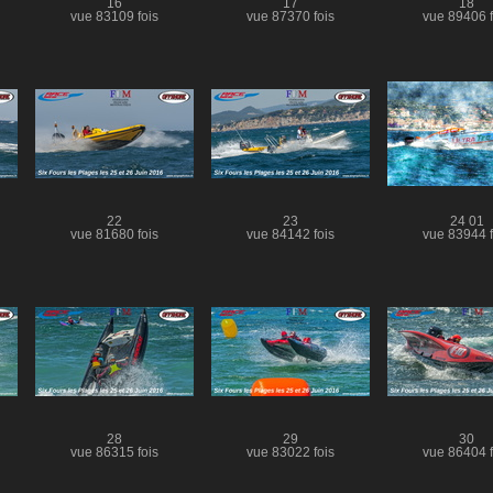
16
17
18
vue 83109 fois
vue 87370 fois
vue 89406 f
22
23
24 01
vue 81680 fois
vue 84142 fois
vue 83944 f
28
29
30
vue 86315 fois
vue 83022 fois
vue 86404 f