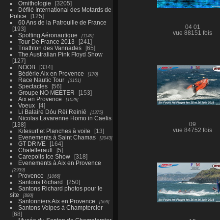
Ornithologie
3205
Défilé International des Motards de
Police
125
60 Ans de la Patrouille de France
04 01
193
vue 88151 fois
Spotting Aéronautique
1149
Tour De France 2013
241
Triathlon des Vannades
65
The Australian Pink Floyd Show
127
NOOB
334
Bédérie Aix en Provence
170
Race Nautic Tour
3151
Spectacles
56
Groupe NO MEETER
153
Aix en Provence
1028
Voeux
4
Li Balaire Dóu Rèi Reinié
1375
Nicolas Lavarenne Homo in Caelis
138
09
vue 84752 fois
Kitesurf et Planches à voile
13
Evenements à Saint Chamas
2043
GT DRIVE
164
Chatellerault
5
Carepolis Ice Show
318
Evenements à Aix en Provence
2939
Provence
1066
Santons Richard
250
Santons Richard photos pour le
site
880
Santonniers Aix en Provence
569
Santons Volpes à Champtercier
68