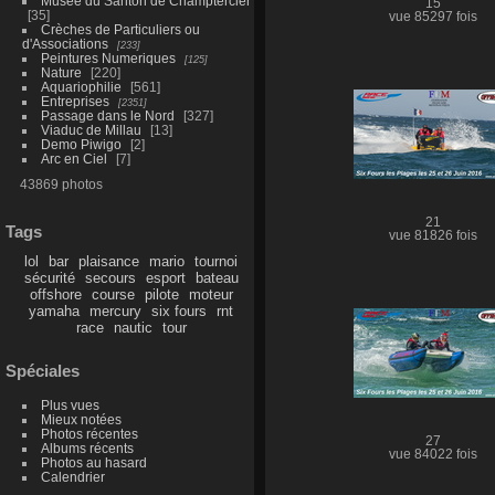
Musée du Santon de Champtercier
15
35
vue 85297 fois
Crèches de Particuliers ou
d'Associations
233
Peintures Numeriques
125
Nature
220
Aquariophilie
561
Entreprises
2351
Passage dans le Nord
327
Viaduc de Millau
13
Demo Piwigo
2
Arc en Ciel
7
43869 photos
21
Tags
vue 81826 fois
lol
bar
plaisance
mario
tournoi
sécurité
secours
esport
bateau
offshore
course
pilote
moteur
yamaha
mercury
six fours
rnt
race
nautic
tour
Spéciales
Plus vues
Mieux notées
Photos récentes
27
Albums récents
vue 84022 fois
Photos au hasard
Calendrier