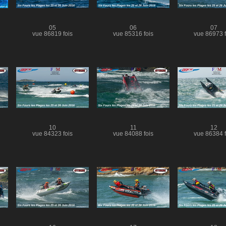
05
06
07
vue 86819 fois
vue 85316 fois
vue 86973 f
10
11
12
vue 84323 fois
vue 84088 fois
vue 86384 f