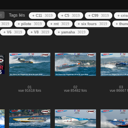
t
Tags liés
+ C11
3019
+ C5
3019
+ C99
3019
+ cris
3019
+ pilote
3019
+ rnt
3019
+ six fours
3019
+ thun
+ V6
3019
+ V8
3019
+ yamaha
3019
01
02
03
vue 91618 fois
vue 85482 fois
vue 86667 f