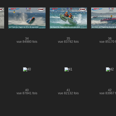
34
35
36
vue 84980 fois
vue 83792 fois
vue 85170 f
40
41
42
vue 87841 fois
vue 82132 fois
vue 83967 f