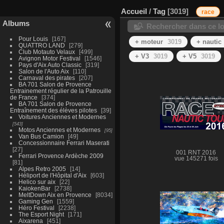
Accueil
/
Tag
3019
race
Albums
Rechercher dans ce lo
Pour Louis
167
+ moteur
3019
+ nautic
QUATTRO LAND
279
Club Motauto Velaux
499
+ V3
3019
+ V5
3019
Avignon Motor Festival
1546
Pays d'Aix Auto Classic
319
Salon de l'Auto Aix
110
Carnaval des pirates
207
BA 701 Salon de Provence
Entrainement régulier de la Patrouille
de France
374
BA 701 Salon de Provence
Entraînement des élèves pilotes
39
Voitures Anciennes et Modernes
543
Motos Anciennes et Modernes
95
Van Bus Camion
49
Concessionnaire Ferrari Maserati
27
001 RNT 2016
Ferrari Provence Ardèche 2009
vue 145271 fois
81
Alpes Retro 2005
14
Héliport de l'Hôpital d'Aix
603
Helico sur aix
22
KaiokenBar
2738
MeltDown Aix en Provence
8034
Gaming Gen
1559
Héro Festival
2238
The Esport Night
171
Aixarena
451